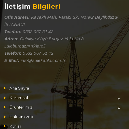
İletişim
Bilgileri
Ofis Adresi:
Kavaklı Mah. Farabi Sk. No:9/2 Beylikdüzü/
İSTANBUL
Telefon:
0532 067 51 42
Adres:
Celaliye Köyü Burgaz Yolu No:8
Lüleburgaz/Kırklareli
Telefon:
0532 067 51 42
E-Mail:
info@sulekablo.com.tr
Ana Sayfa
Kurumsal
Ürünlerimiz
Hakkımızda
Kurlar